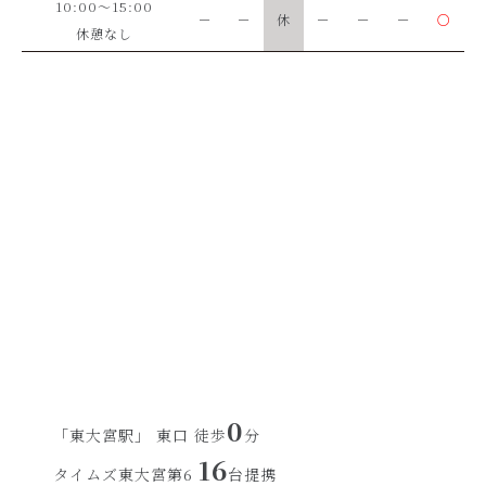
10:00～15:00
－
－
休
－
－
－
○
休憩なし
0
「東大宮駅」 東口 徒歩
分
16
タイムズ東大宮第6
台提携