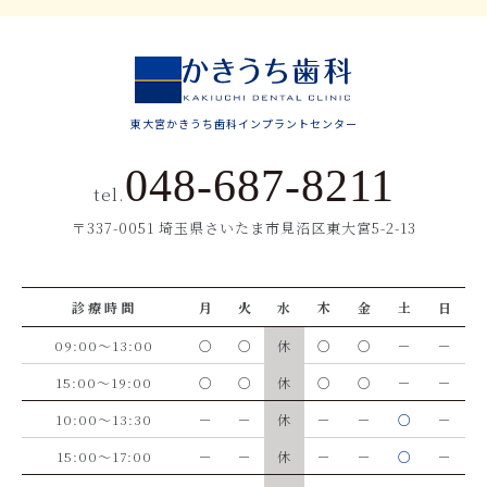
東大宮かきうち歯科インプラントセンター
048-687-8211
tel.
〒337-0051 埼玉県さいたま市見沼区東大宮5-2-13
診療時間
月
火
水
木
金
土
日
09:00～13:00
○
○
休
○
○
－
－
15:00～19:00
○
○
休
○
○
－
－
10:00～13:30
－
－
休
－
－
○
－
15:00～17:00
－
－
休
－
－
○
－