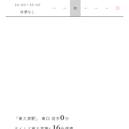
10:00～15:00
－
－
休
－
－
－
○
休憩なし
0
「東大宮駅」 東口 徒歩
分
16
タイムズ東大宮第6
台提携