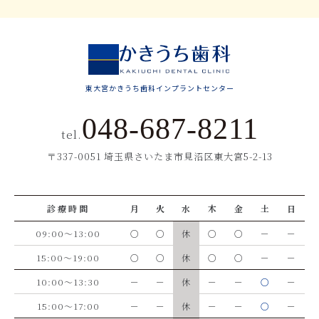
東大宮かきうち歯科インプラントセンター
048-687-8211
tel.
〒337-0051 埼玉県さいたま市見沼区東大宮5-2-13
診療時間
月
火
水
木
金
土
日
09:00～13:00
○
○
休
○
○
－
－
15:00～19:00
○
○
休
○
○
－
－
10:00～13:30
－
－
休
－
－
○
－
15:00～17:00
－
－
休
－
－
○
－