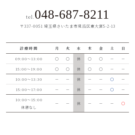
048-687-8211
tel.
〒337-0051 埼玉県さいたま市見沼区東大宮5-2-13
診療時間
月
火
水
木
金
土
日
09:00～13:00
○
○
休
○
○
－
－
15:00～19:00
○
○
休
○
○
－
－
10:00～13:30
－
－
休
－
－
○
－
15:00～17:00
－
－
休
－
－
○
－
10:00～15:00
－
－
休
－
－
－
○
休憩なし