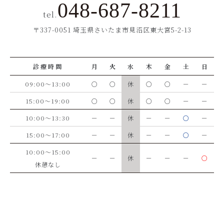
048-687-8211
tel.
〒337-0051 埼玉県さいたま市見沼区東大宮5-2-13
診療時間
月
火
水
木
金
土
日
09:00～13:00
○
○
休
○
○
－
－
15:00～19:00
○
○
休
○
○
－
－
10:00～13:30
－
－
休
－
－
○
－
15:00～17:00
－
－
休
－
－
○
－
10:00～15:00
－
－
休
－
－
－
○
休憩なし