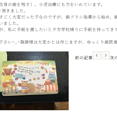
自身の歯を残す）、小児治療にも力をいれています。
を頂きました。
すごく大変だった子なのですが、歯ブラシ指導から始め、
いました。
が、私に手紙を渡したいと夕方学校帰りに手紙を持ってき
下さい^_^親御様は大変かとは存じますが、ゆっくり歯医
前の記事
次