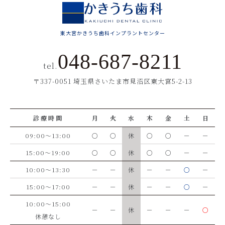
東大宮かきうち歯科インプラントセンター
048-687-8211
tel.
〒337-0051 埼玉県さいたま市見沼区東大宮5-2-13
診療時間
月
火
水
木
金
土
日
09:00～13:00
○
○
休
○
○
－
－
15:00～19:00
○
○
休
○
○
－
－
10:00～13:30
－
－
休
－
－
○
－
15:00～17:00
－
－
休
－
－
○
－
10:00～15:00
－
－
休
－
－
－
○
休憩なし