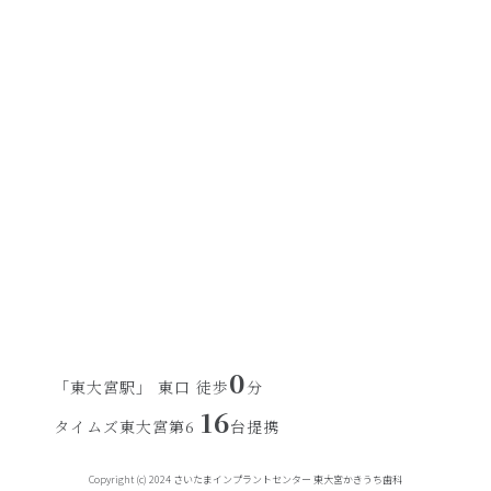
0
「東大宮駅」 東口 徒歩
分
16
タイムズ東大宮第6
台提携
Copyright (c) 2024 さいたまインプラントセンター 東大宮かきうち歯科