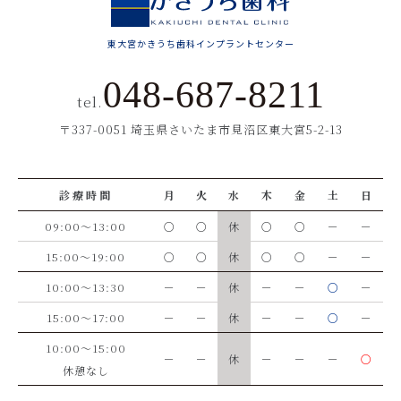
東大宮かきうち歯科インプラントセンター
048-687-8211
tel.
〒337-0051 埼玉県さいたま市見沼区東大宮5-2-13
診療時間
月
火
水
木
金
土
日
09:00～13:00
○
○
休
○
○
－
－
15:00～19:00
○
○
休
○
○
－
－
10:00～13:30
－
－
休
－
－
○
－
15:00～17:00
－
－
休
－
－
○
－
10:00～15:00
－
－
休
－
－
－
○
休憩なし