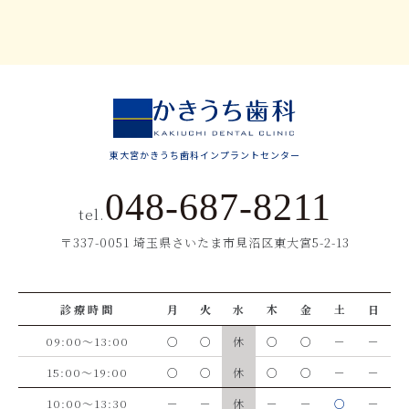
東大宮かきうち歯科インプラントセンター
048-687-8211
tel.
〒337-0051 埼玉県さいたま市見沼区東大宮5-2-13
診療時間
月
火
水
木
金
土
日
09:00～13:00
○
○
休
○
○
－
－
15:00～19:00
○
○
休
○
○
－
－
10:00～13:30
－
－
休
－
－
○
－