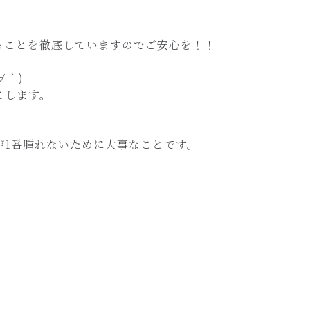
ることを徹底していますのでご安心を！！
∀｀)
こします。
が1番腫れないために大事なことです。