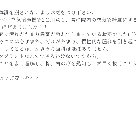
体調を崩されないようお気をつけ下さい。
ィルター空気清浄機を2台用意し、常に院内の空気を綺麗にす
件ほどありました！！
に汚れがたまり歯茎が腫れてしまっている状態でした( ´
そこには必ずまた、汚れがたまり、慢性的な腫れを引き起
、ってことは、かきうち歯科はほぼありません。
ンプラントなんてできるわけないですから。
ことをよく理解し、骨、歯の形を熟知し、素早く抜くこと
^
でご安心を^_^