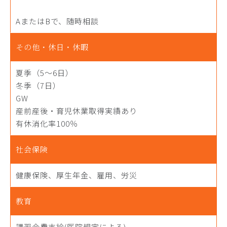
AまたはBで、随時相談
その他・休日・休暇
夏季（5～6日）
冬季（7日）
GW
産前産後・育児休業取得実績あり
有休消化率100％
社会保険
健康保険、厚生年金、雇用、労災
教育
講習会費支給(医院規定による)