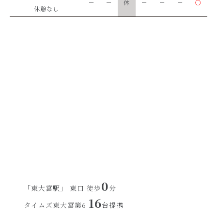
－
－
休
－
－
－
○
休憩なし
0
「東大宮駅」 東口 徒歩
分
16
タイムズ東大宮第6
台提携