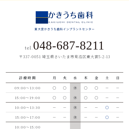
東大宮かきうち歯科インプラントセンター
048-687-8211
tel.
〒337-0051 埼玉県さいたま市見沼区東大宮5-2-13
診療時間
月
火
水
木
金
土
日
09:00～13:00
○
○
休
○
○
－
－
15:00～19:00
○
○
休
○
○
－
－
10:00～13:30
－
－
休
－
－
○
－
15:00～17:00
－
－
休
－
－
○
－
10:00～15:00